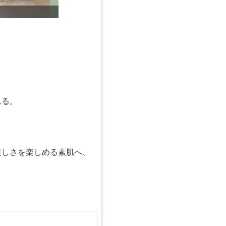
【シミケア】気になる
れる。
美しさを楽しめる素肌へ、