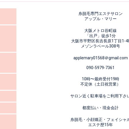
糸脱毛専門エステサロン
アップル・マリー
大阪メトロ谷町線
「出戸」徒歩1分
大阪市平野区長吉長原1丁目1-4
メゾンラベール308号
applemary01568＠gmail.com
090-5979-7361
10時〜最終受付19時
不定休（土日祝営業）
サロン近く駐車場をご利用下さ
都度払い・現金会計
糸脱毛・小顔矯正・フェイシャ
エステ歴15年